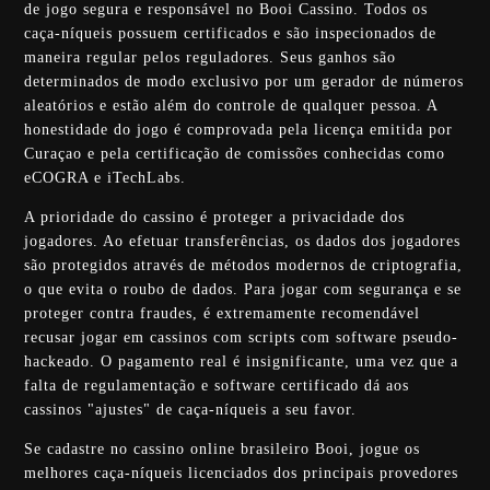
de jogo segura e responsável no Booi Cassino. Todos os
caça-níqueis possuem certificados e são inspecionados de
maneira regular pelos reguladores. Seus ganhos são
determinados de modo exclusivo por um gerador de números
aleatórios e estão além do controle de qualquer pessoa. A
honestidade do jogo é comprovada pela licença emitida por
Curaçao e pela certificação de comissões conhecidas como
eCOGRA e iTechLabs.
A prioridade do cassino é proteger a privacidade dos
jogadores. Ao efetuar transferências, os dados dos jogadores
são protegidos através de métodos modernos de criptografia,
o que evita o roubo de dados. Para jogar com segurança e se
proteger contra fraudes, é extremamente recomendável
recusar jogar em cassinos com scripts com software pseudo-
hackeado. O pagamento real é insignificante, uma vez que a
falta de regulamentação e software certificado dá aos
cassinos "ajustes" de caça-níqueis a seu favor.
Se cadastre no cassino online brasileiro Booi, jogue os
melhores caça-níqueis licenciados dos principais provedores