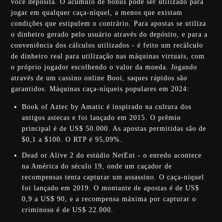
você deposita. O acúmulo de bônus pode ser utilizado para
jogar em qualquer caça-níquel, a menos que existam
condições que estipulem o contrário. Para apostas se utiliza
o dinheiro gerado pelo usuário através do depósito, e para a
conveniência dos cálculos utilizados - é feito um recálculo
de dinheiro real para utilização nas máquinas virtuais, com
o próprio jogador escolhendo o valor da moeda. Jogando
através de um cassino online Booi, saques rápidos são
garantidos. Máquinas caça-níqueis populares em 2024:
Book of Aztec by Amatic é inspirado na cultura dos
antigos astecas e foi lançado em 2015. O prêmio
principal é de US$ 50.000. As apostas permitidas são de
$0,1 a $100. O RTP é 95,09%.
Dead or Alive 2 do estúdio NetEnt - o enredo acontece
na América do século 19, onde um caçador de
recompensas tenta capturar um assassino. O caça-níquel
foi lançado em 2019. O montante de apostas é de US$
0,9 a US$ 90, e a recompensa máxima por capturar o
criminoso é de US$ 22.000.