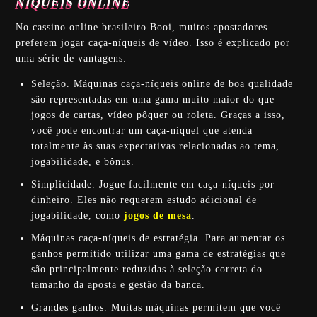
NÍQUEIS ONLINE
No cassino online brasileiro Booi, muitos apostadores
preferem jogar caça-níqueis de vídeo. Isso é explicado por
uma série de vantagens:
Seleção. Máquinas caça-níqueis online de boa qualidade
são representadas em uma gama muito maior do que
jogos de cartas, vídeo pôquer ou roleta. Graças a isso,
você pode encontrar um caça-níquel que atenda
totalmente às suas expectativas relacionadas ao tema,
jogabilidade, e bônus.
Simplicidade. Jogue facilmente em caça-níqueis por
dinheiro. Eles não requerem estudo adicional de
jogabilidade, como
jogos de mesa
.
Máquinas caça-níqueis de estratégia. Para aumentar os
ganhos permitido utilizar uma gama de estratégias que
são principalmente reduzidas à seleção correta do
tamanho da aposta e gestão da banca.
Grandes ganhos. Muitas máquinas permitem que você