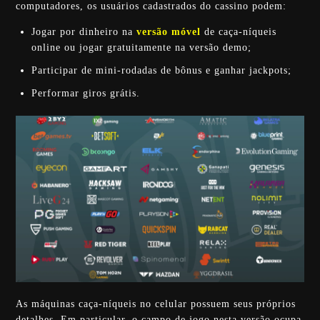
computadores, os usuários cadastrados do cassino podem:
Jogar por dinheiro na
versão móvel
de caça-níqueis
online ou jogar gratuitamente na versão demo;
Participar de mini-rodadas de bônus e ganhar jackpots;
Performar giros grátis.
As máquinas caça-níqueis no celular possuem seus próprios
detalhes. Em particular, o campo de jogo nesta versão ocupa