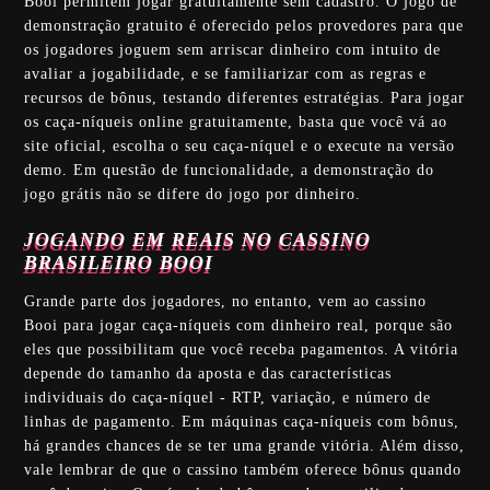
Booi permitem jogar gratuitamente sem cadastro. O jogo de
demonstração gratuito é oferecido pelos provedores para que
os jogadores joguem sem arriscar dinheiro com intuito de
avaliar a jogabilidade, e se familiarizar com as regras e
recursos de bônus, testando diferentes estratégias. Para jogar
os caça-níqueis online gratuitamente, basta que você vá ao
site oficial, escolha o seu caça-níquel e o execute na versão
demo. Em questão de funcionalidade, a demonstração do
jogo grátis não se difere do jogo por dinheiro.
JOGANDO EM REAIS NO CASSINO
BRASILEIRO BOOI
Grande parte dos jogadores, no entanto, vem ao cassino
Booi para jogar caça-níqueis com dinheiro real, porque são
eles que possibilitam que você receba pagamentos. A vitória
depende do tamanho da aposta e das características
individuais do caça-níquel - RTP, variação, e número de
linhas de pagamento. Em máquinas caça-níqueis com bônus,
há grandes chances de se ter uma grande vitória. Além disso,
vale lembrar de que o cassino também oferece bônus quando