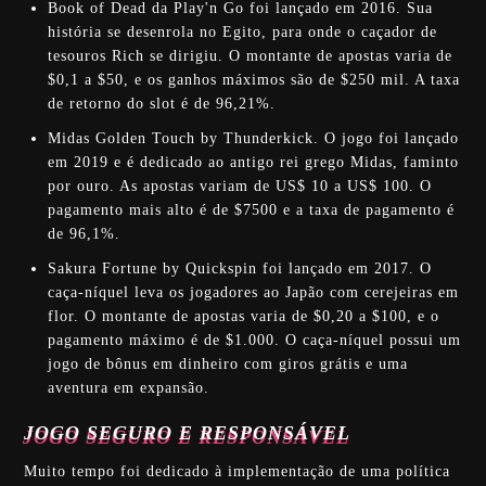
Book of Dead da Play'n Go foi lançado em 2016. Sua
história se desenrola no Egito, para onde o caçador de
tesouros Rich se dirigiu. O montante de apostas varia de
$0,1 a $50, e os ganhos máximos são de $250 mil. A taxa
de retorno do slot é de 96,21%.
Midas Golden Touch by Thunderkick. O jogo foi lançado
em 2019 e é dedicado ao antigo rei grego Midas, faminto
por ouro. As apostas variam de US$ 10 a US$ 100. O
pagamento mais alto é de $7500 e a taxa de pagamento é
de 96,1%.
Sakura Fortune by Quickspin foi lançado em 2017. O
caça-níquel leva os jogadores ao Japão com cerejeiras em
flor. O montante de apostas varia de $0,20 a $100, e o
pagamento máximo é de $1.000. O caça-níquel possui um
jogo de bônus em dinheiro com giros grátis e uma
aventura em expansão.
JOGO SEGURO E RESPONSÁVEL
Muito tempo foi dedicado à implementação de uma política