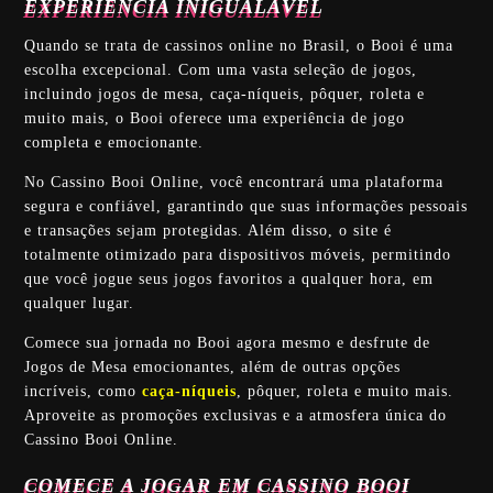
EXPERIÊNCIA INIGUALÁVEL
Quando se trata de cassinos online no Brasil, o Booi é uma
escolha excepcional. Com uma vasta seleção de jogos,
incluindo jogos de mesa, caça-níqueis, pôquer, roleta e
muito mais, o Booi oferece uma experiência de jogo
completa e emocionante.
No Cassino Booi Online, você encontrará uma plataforma
segura e confiável, garantindo que suas informações pessoais
e transações sejam protegidas. Além disso, o site é
totalmente otimizado para dispositivos móveis, permitindo
que você jogue seus jogos favoritos a qualquer hora, em
qualquer lugar.
Comece sua jornada no Booi agora mesmo e desfrute de
Jogos de Mesa emocionantes, além de outras opções
incríveis, como
caça-níqueis
, pôquer, roleta e muito mais.
Aproveite as promoções exclusivas e a atmosfera única do
Cassino Booi Online.
COMECE A JOGAR EM CASSINO BOOI