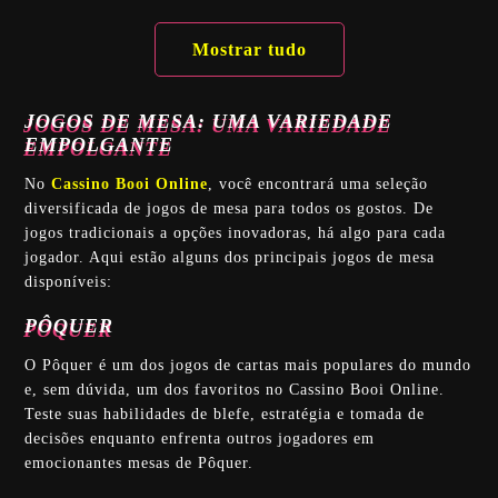
Mostrar tudo
JOGOS DE MESA: UMA VARIEDADE
EMPOLGANTE
No
Cassino Booi Online
, você encontrará uma seleção
diversificada de jogos de mesa para todos os gostos. De
jogos tradicionais a opções inovadoras, há algo para cada
jogador. Aqui estão alguns dos principais jogos de mesa
disponíveis:
PÔQUER
O Pôquer é um dos jogos de cartas mais populares do mundo
e, sem dúvida, um dos favoritos no Cassino Booi Online.
Teste suas habilidades de blefe, estratégia e tomada de
decisões enquanto enfrenta outros jogadores em
emocionantes mesas de Pôquer.